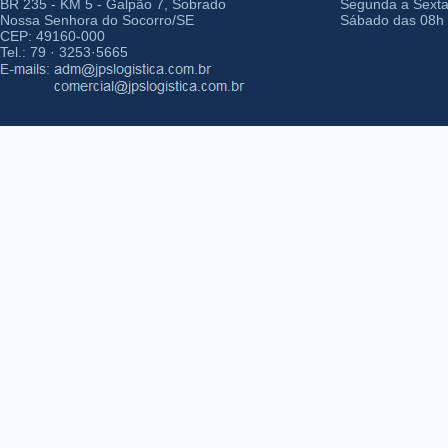
BR 235 - KM 5 - Galpão 7, Sobrado
Segunda a Sexta-
Nossa Senhora do Socorro/SE
Sábado das 08h 
CEP: 49160-000
Tel.: 79 · 3253·5665